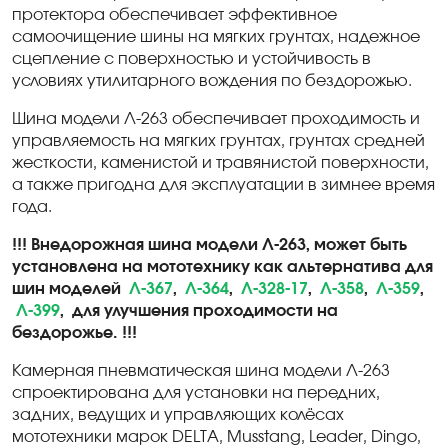
протектора обеспечивает эффективное
самоочищение шины на мягких грунтах, надежное
сцепление с поверхностью и устойчивость в
условиях утилитарного вождения по бездорожью.
Шина модели
Л-263
обеспечивает проходимость и
управляемость на мягких грунтах, грунтах средней
жесткости, каменистой и травянистой поверхности,
а также пригодна для эксплуатации в зимнее время
года.
!!!
Внедорожная шина модели Л-263, может быть
установлена на мототехнику как альтернатива для
шин моделей
Л-367
,
Л-364
,
Л-328-17
,
Л-358
,
Л-359
,
Л-399
,
для улучшения проходимости на
бездорожье.
!!!
Камерная пневматическая шина модели Л-263
спроектирована для установки на передних,
задних, ведущих и управляющих колёсах
мототехники марок
DELTA
,
Musstang
,
Leader
,
Dingo
,