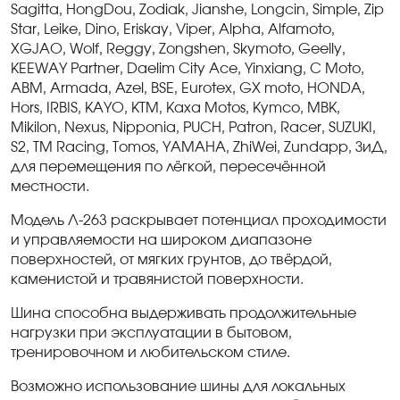
Sagitta
,
HongDou
,
Zodiak
,
Jianshe
,
Longcin
,
Simple
,
Zip
Star
,
Leike
,
Dino
,
Eriskay
,
Viper
,
Alpha
,
Alfamoto
,
XGJAO
,
Wolf
,
Reggy
,
Zongshen
,
Skymoto
,
Geelly
,
KEEWAY
Partner
,
Daelim
City
Ace
,
Yinxiang
,
C
Moto
,
ABM
,
Armada
,
Azel
,
BSE
,
Eurotex
,
GX
moto
,
HONDA
,
Hors
,
IRBIS
,
KAYO
,
KTM
,
Kaxa
Motos
,
Kymco
,
MBK
,
Mikilon
,
Nexus
,
Nipponia
,
PUCH
,
Patron
,
Racer
,
SUZUKI
,
S
2,
TM
Racing
,
Tomos
,
YAMAHA
,
ZhiWei
,
Zundapp
, ЗиД,
для перемещения по лёгкой, пересечённой
местности.
Модель Л-263 раскрывает потенциал проходимости
и управляемости на широком диапазоне
поверхностей, от мягких грунтов, до твёрдой,
каменистой и травянистой поверхности.
Шина способна выдерживать продолжительные
нагрузки при эксплуатации в бытовом,
тренировочном и любительском стиле.
Возможно использование шины для локальных