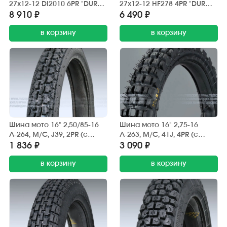
27х12-12 DI2010 6PR "DURO"
27х12-12 HF278 4PR "DURO"
Buffalo
X-Treme
8 910 ₽
6 490 ₽
в корзину
в корзину
Шина мото 16" 2,50/85-16
Шина мото 16" 2,75-16
Л-264, M/C, J39, 2PR (с
Л-263, M/C, 41J, 4PR (с
камерой) "ПЕТРОШИНА"
камерой) "ПЕТРОШИНА"
1 836 ₽
3 090 ₽
Карпаты, Дельта (дор.)
Карпаты, Дельта (эндуро)
в корзину
в корзину