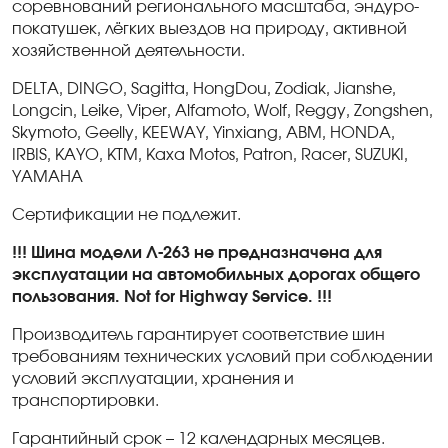
соревнований регионального масштаба, эндуро-
покатушек, лёгких выездов на природу, активной
хозяйственной деятельности.
DELTA
,
DINGO
,
Sagitta
,
HongDou
,
Zodiak
,
Jianshe
,
Longcin
,
Leike
,
Viper
,
Alfamoto
,
Wolf
,
Reggy
,
Zongshen
,
Skymoto
,
Geelly
,
KEEWAY
,
Yinxiang
,
ABM
,
HONDA
,
IRBIS
,
KAYO
,
KTM
,
Kaxa
Motos
,
Patron
,
Racer
,
SUZUKI
,
YAMAHA
Сертификации не подлежит.
!!!
Шина модели Л-263 не предназначена для
эксплуатации на автомобильных дорогах общего
пользования.
Not
for
Highway
Service
.
!!!
Производитель гарантирует соответствие шин
требованиям технических условий при соблюдении
условий эксплуатации, хранения и
транспортировки.
Гарантийный срок – 12 календарных месяцев.