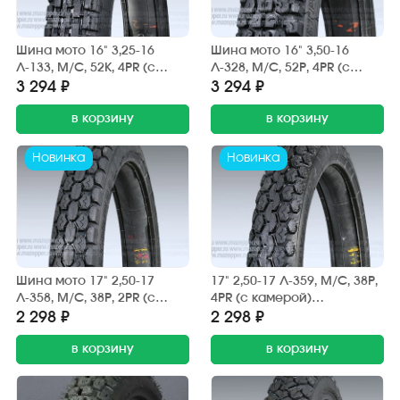
Шина мото 16" 3,25-16
Шина мото 16" 3,50-16
Л-133, M/C, 52К, 4PR (с
Л-328, M/C, 52P, 4PR (с
камерой) "ПЕТРОШИНА"
камерой) "ПЕТРОШИНА"
3 294 ₽
3 294 ₽
Восход, Сова, Курьер
Восход, Сова, Курьер
(дорожная)
в корзину
(эндуро)
в корзину
Новинка
Новинка
Шина мото 17" 2,50-17
17" 2,50-17 Л-359, M/C, 38P,
Л-358, M/C, 38P, 2PR (с
4PR (с камерой)
камерой) "ПЕТРОШИНА"
"ПЕТРОШИНА" DELTA
2 298 ₽
2 298 ₽
DELTA (вентиль TR4) эндуро
(вентиль TR4) эндуро
в корзину
в корзину