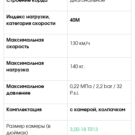
Строение корда
диагональное
Индекс нагрузки,
40
M
категория скорости
Максимальная
1
3
0 км/ч
скорость
Максимальная
14
0 кг.
нагрузка
Максимальное
0,22 МПа / 2,2
bar
/ 32
давление
P
.
s
.
i
.
Комплектация
с камерой, колпачком
Размер камеры (в
3,00-18 TR13
дюймах)