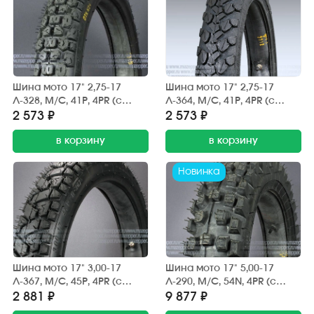
Шина мото 17" 2,75-17
Шина мото 17" 2,75-17
Л-328, M/C, 41P, 4PR (с
Л-364, M/C, 41P, 4PR (с
камерой) "ПЕТРОШИНА"
камерой) "ПЕТРОШИНА"
2 573 ₽
2 573 ₽
DELTA (вентиль TR4) эндуро
DELTA (вентиль TR4) эндуро
в корзину
в корзину
Новинка
Шина мото 17" 3,00-17
Шина мото 17" 5,00-17
Л-367, M/C, 45P, 4PR (с
Л-290, M/C, 54N, 4PR (с
камерой) "ПЕТРОШИНА"
камерой) "ПЕТРОШИНА"
2 881 ₽
9 877 ₽
DELTA (вентиль TR4) эндуро
(кросс)