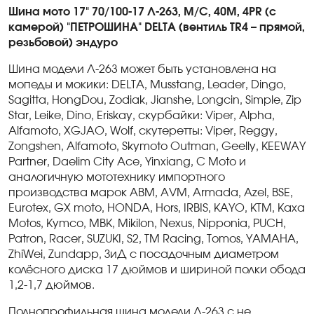
Шина
мото
17" 70/100-17 Л-263, M/C, 40M, 4PR (с
камерой) "ПЕТРОШИНА" DELTA (вентиль TR4 – прямой,
резьбовой) эндуро
Шина модели Л-263 может быть установлена на
мопеды и мокики:
DELTA
,
Musstang
,
Leader
,
Dingo
,
Sagitta
,
HongDou
,
Zodiak
,
Jianshe
,
Longcin
,
Simple
,
Zip
Star
,
Leike
,
Dino
,
Eriskay
,
скурбайки:
Viper
,
Alpha
,
Alfamoto
,
XGJAO
,
Wolf
,
скутеретты:
Viper
,
Reggy
,
Zongshen
,
Alfamoto
,
Skymoto
Outman
,
Geelly
,
KEEWAY
Partner
,
Daelim
City
Ace
,
Yinxiang
,
C
Moto
и
аналогичную мототехнику импортного
производства марок
ABM
,
AVM
,
Armada
,
Azel
,
BSE
,
Eurotex
,
GX
moto
,
HONDA
,
Hors
,
IRBIS
,
KAYO
,
KTM
,
Kaxa
Motos
,
Kymco
,
MBK
,
Mikilon
,
Nexus
,
Nipponia
,
PUCH
,
Patron
,
Racer
,
SUZUKI
,
S
2,
TM
Racing
,
Tomos
,
YAMAHA
,
ZhiWei
,
Zundapp
, ЗиД с посадочным диаметром
колёсного диска 17 дюймов и шириной полки обода
1,2-1,7 дюймов.
Полнопрофильная шина модели Л-263 с не