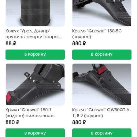
Кожух "Урал, Днепр"
Крыло "Guowei" 150-5С
пружины амортизатора
(заднее)
(пластик)
88 ₽
880 ₽
в корзину
в корзину
Крыло "Guowei" 150-7
Крыло "Guowei" GW50QT A-
(заднее) нижняя часть
1, Е-2 (заднее)
880 ₽
880 ₽
в корзину
в корзину