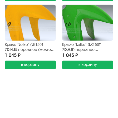
Крыло "Leike" (LK150T-
Крыло "Leike" (LK150T-
7D,H,B) переднее (желтое)
7D,H,B) переднее
передняя часть
(зелёное) передняя часть
1 045 ₽
1 045 ₽
в корзину
в корзину