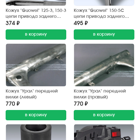
Кожух "Guowei" 125-3, 150-3
Кожух "Guowei" 150-5С
цепи привода заднего
цепи привода заднего
колеса (защитный) хром.
колеса (защитный) хром.
374 ₽
495 ₽
в корзину
в корзину
Кожух "Урал" передней
Кожух "Урал" передней
вилки (левый)
вилки (правый)
770 ₽
770 ₽
в корзину
в корзину