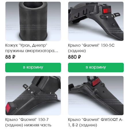
Кожух "Урал, Днепр"
Крыло "Guowei" 150-5С
пружины амортизатора
(заднее)
(пластик)
88 ₽
880 ₽
в корзину
в корзину
Крыло "Guowei" 150-7
Крыло "Guowei" GW50QT A-
(заднее) нижняя часть
1, Е-2 (заднее)