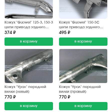
Кожух "Guowei" 125-3, 150-3
Кожух "Guowei" 150-5С
цепи привода заднего
цепи привода заднего
колеса (защитный) хром.
колеса (защитный) хром.
374 ₽
495 ₽
в корзину
в корзину
Кожух "Урал" передней
Кожух "Урал" передней
вилки (левый)
вилки (правый)
770 ₽
770 ₽
в корзину
в корзину