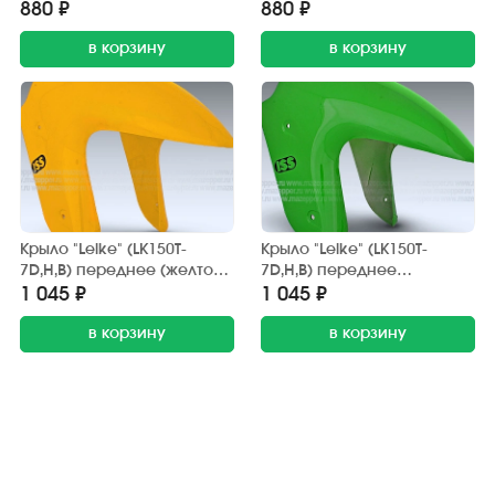
880 ₽
880 ₽
в корзину
в корзину
Крыло "Leike" (LK150T-
Крыло "Leike" (LK150T-
7D,H,B) переднее (желтое)
7D,H,B) переднее
передняя часть
(зелёное) передняя часть
1 045 ₽
1 045 ₽
в корзину
в корзину