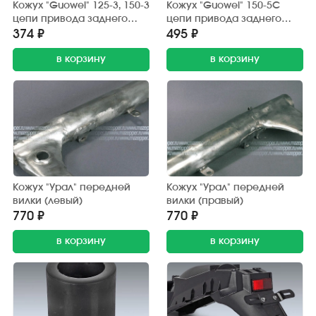
Кожух "Guowei" 125-3, 150-3
Кожух "Guowei" 150-5С
цепи привода заднего
цепи привода заднего
колеса (защитный) хром.
колеса (защитный) хром.
374 ₽
495 ₽
в корзину
в корзину
Кожух "Урал" передней
Кожух "Урал" передней
вилки (левый)
вилки (правый)
770 ₽
770 ₽
в корзину
в корзину