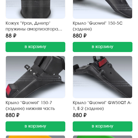
Кожух "Урал, Днепр"
Крыло "Guowei" 150-5С
пружины амортизатора
(заднее)
(пластик)
88 ₽
880 ₽
в корзину
в корзину
Крыло "Guowei" 150-7
Крыло "Guowei" GW50QT A-
(заднее) нижняя часть
1, Е-2 (заднее)
880 ₽
880 ₽
в корзину
в корзину