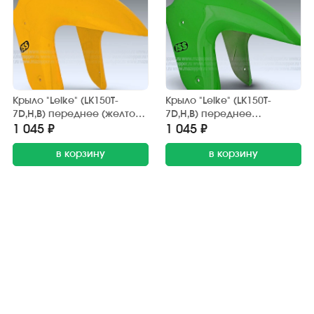
Крыло "Leike" (LK150T-
Крыло "Leike" (LK150T-
7D,H,B) переднее (желтое)
7D,H,B) переднее
передняя часть
(зелёное) передняя часть
1 045 ₽
1 045 ₽
в корзину
в корзину