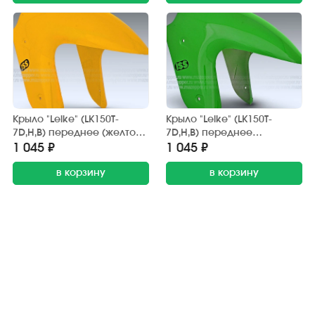
Крыло "Leike" (LK150T-
Крыло "Leike" (LK150T-
7D,H,B) переднее (желтое)
7D,H,B) переднее
передняя часть
(зелёное) передняя часть
1 045 ₽
1 045 ₽
в корзину
в корзину