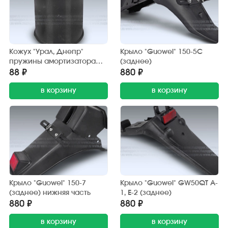
Кожух "Урал, Днепр"
Крыло "Guowei" 150-5С
пружины амортизатора
(заднее)
(пластик)
88 ₽
880 ₽
в корзину
в корзину
Крыло "Guowei" 150-7
Крыло "Guowei" GW50QT A-
(заднее) нижняя часть
1, Е-2 (заднее)
880 ₽
880 ₽
в корзину
в корзину