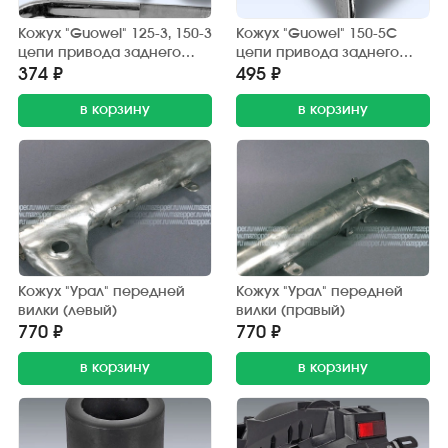
Кожух "Guowei" 125-3, 150-3
Кожух "Guowei" 150-5С
цепи привода заднего
цепи привода заднего
колеса (защитный) хром.
колеса (защитный) хром.
374 ₽
495 ₽
в корзину
в корзину
Кожух "Урал" передней
Кожух "Урал" передней
вилки (левый)
вилки (правый)
770 ₽
770 ₽
в корзину
в корзину