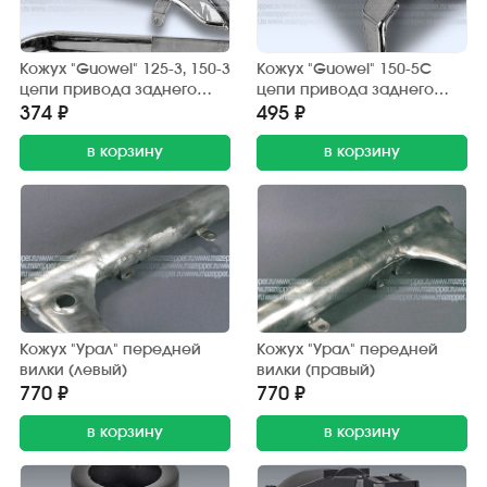
Кожух "Guowei" 125-3, 150-3
Кожух "Guowei" 150-5С
цепи привода заднего
цепи привода заднего
колеса (защитный) хром.
колеса (защитный) хром.
374 ₽
495 ₽
в корзину
в корзину
Кожух "Урал" передней
Кожух "Урал" передней
вилки (левый)
вилки (правый)
770 ₽
770 ₽
в корзину
в корзину