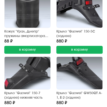
Кожух "Урал, Днепр"
Крыло "Guowei" 150-5С
пружины амортизатора
(заднее)
(пластик)
88 ₽
880 ₽
в корзину
в корзину
Крыло "Guowei" 150-7
Крыло "Guowei" GW50QT A-
(заднее) нижняя часть
1, Е-2 (заднее)
880 ₽
880 ₽