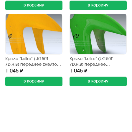
в корзину
в корзину
Крыло "Leike" (LK150T-
Крыло "Leike" (LK150T-
7D,H,B) переднее (желтое)
7D,H,B) переднее
передняя часть
(зелёное) передняя часть
1 045 ₽
1 045 ₽
в корзину
в корзину