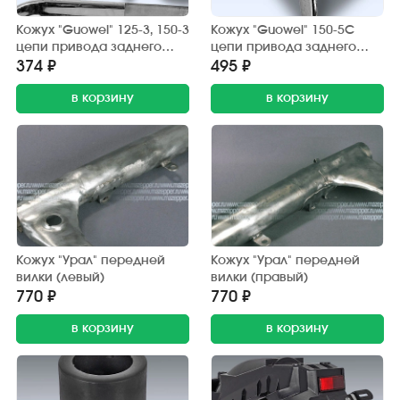
Кожух "Guowei" 125-3, 150-3
Кожух "Guowei" 150-5С
цепи привода заднего
цепи привода заднего
колеса (защитный) хром.
колеса (защитный) хром.
374 ₽
495 ₽
в корзину
в корзину
Кожух "Урал" передней
Кожух "Урал" передней
вилки (левый)
вилки (правый)
770 ₽
770 ₽
в корзину
в корзину