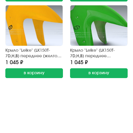
Крыло "Leike" (LK150T-
Крыло "Leike" (LK150T-
7D,H,B) переднее (желтое)
7D,H,B) переднее
передняя часть
(зелёное) передняя часть
1 045 ₽
1 045 ₽
в корзину
в корзину