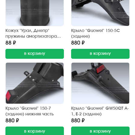
Кожух "Урал, Днепр"
Крыло "Guowei" 150-5С
пружины амортизатора
(заднее)
(пластик)
88 ₽
880 ₽
в корзину
в корзину
Крыло "Guowei" 150-7
Крыло "Guowei" GW50QT A-
(заднее) нижняя часть
1, Е-2 (заднее)
880 ₽
880 ₽
в корзину
в корзину