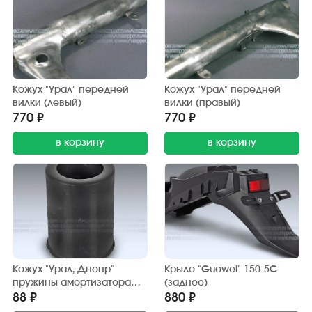
Кожух "Урал" передней
Кожух "Урал" передней
вилки (левый)
вилки (правый)
770 ₽
770 ₽
в корзину
в корзину
Кожух "Урал, Днепр"
Крыло "Guowei" 150-5С
пружины амортизатора
(заднее)
(пластик)
88 ₽
880 ₽