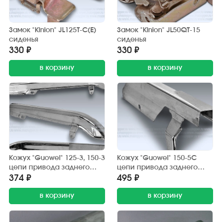
Замок "Kinlon" JL125T-C(E)
Замок "Kinlon" JL50QT-15
сиденья
сиденья
330 ₽
330 ₽
в корзину
в корзину
Кожух "Guowei" 125-3, 150-3
Кожух "Guowei" 150-5С
цепи привода заднего
цепи привода заднего
колеса (защитный) хром.
колеса (защитный) хром.
374 ₽
495 ₽
в корзину
в корзину