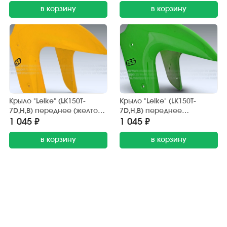
в корзину
в корзину
Крыло "Leike" (LK150T-
Крыло "Leike" (LK150T-
7D,H,B) переднее (желтое)
7D,H,B) переднее
передняя часть
(зелёное) передняя часть
1 045 ₽
1 045 ₽
в корзину
в корзину