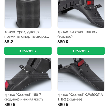
Кожух "Урал, Днепр"
Крыло "Guowei" 150-5С
пружины амортизатора
(заднее)
(пластик)
88 ₽
880 ₽
в корзину
в корзину
Крыло "Guowei" 150-7
Крыло "Guowei" GW50QT A-
(заднее) нижняя часть
1, Е-2 (заднее)
880 ₽
880 ₽