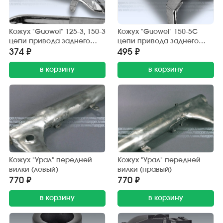
Кожух "Guowei" 125-3, 150-3
Кожух "Guowei" 150-5С
цепи привода заднего
цепи привода заднего
колеса (защитный) хром.
колеса (защитный) хром.
374 ₽
495 ₽
в корзину
в корзину
Кожух "Урал" передней
Кожух "Урал" передней
вилки (левый)
вилки (правый)
770 ₽
770 ₽
в корзину
в корзину