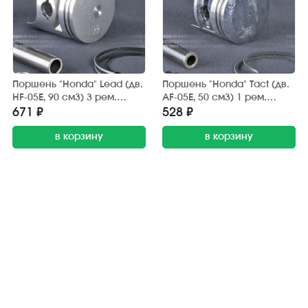
Поршень "Honda" Lead (дв.
Поршень "Honda" Tact (дв.
HF-05E, 90 см3) 3 рем.
AF-05E, 50 см3) 1 рем.
D=48,75 мм., палец D=12
D=41,25 мм., палец D=10
671 ₽
528 ₽
мм., кольца (ТАТА)
мм., кольца (TKR)
в корзину
в корзину