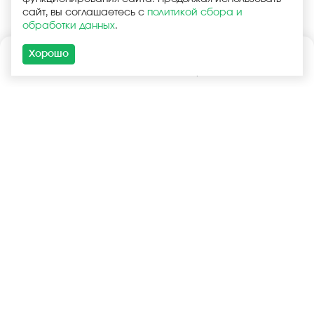
сайт, вы соглашаетесь с
политикой сбора и
обработки данных
.
Хорошо
Каталог
Поиск
Корзина
Войти
+7 (925) 740-55-99
+7 (925) 506-77-33
Услуги
Покупателям
Оптовая продажа
Запчасти в наличии