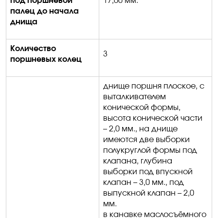
под поршневой
17,00 мм.
палец до начала
днища
Количество
3
поршневых колец
днище поршня плоское, с
выталкивателем
конической формы,
высота конической части
– 2,0 мм., на днище
имеются две выборки
полукруглой формы под
клапана, глубина
выборки под впускной
клапан – 3,0 мм., под
выпускной клапан – 2,0
мм
.
в
канавке маслосъёмного