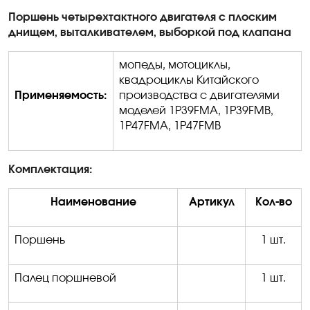
Поршень четырехтактного двигателя с плоским
днищем, выталкивателем, выборкой под клапана
мопеды, мотоциклы,
квадроциклы Китайского
Применяемость:
производства с двигателями
моделей 1
P
39
FMA
, 1
P
39
FMB
,
1
P
47
FMA
, 1
P
47
FMB
Комплектация:
Наименование
Артикул
Кол-во
Поршень
1 шт.
Палец поршневой
1 шт.