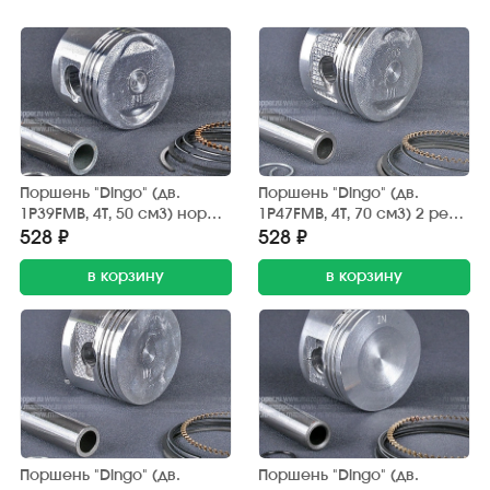
Поршень "Dingo" (дв.
Поршень "Dingo" (дв.
1P39FMB, 4Т, 50 см3) норм.
1P47FMB, 4Т, 70 см3) 2 рем.
D=39,00 мм., палец D=13
D=47,50 мм., палец D=13
528 ₽
528 ₽
мм., кольца (Китай)
мм., кольца (ТАТА)
в корзину
в корзину
Поршень "Dingo" (дв.
Поршень "Dingo" (дв.