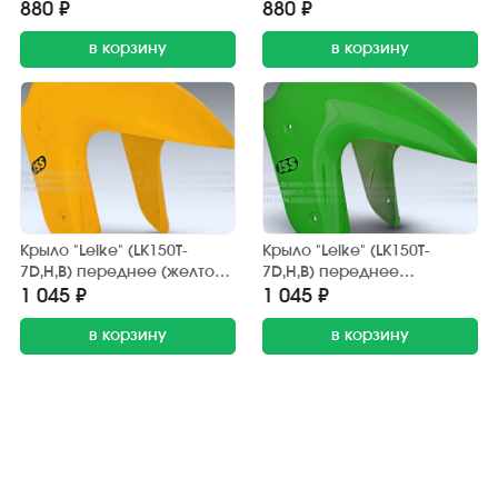
880 ₽
880 ₽
в корзину
в корзину
Крыло "Leike" (LK150T-
Крыло "Leike" (LK150T-
7D,H,B) переднее (желтое)
7D,H,B) переднее
передняя часть
(зелёное) передняя часть
1 045 ₽
1 045 ₽
в корзину
в корзину