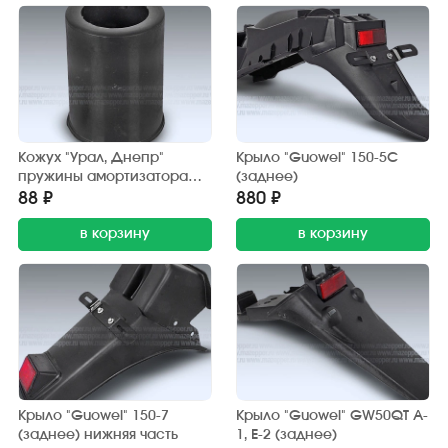
Кожух "Урал, Днепр"
Крыло "Guowei" 150-5С
пружины амортизатора
(заднее)
(пластик)
88 ₽
880 ₽
в корзину
в корзину
Крыло "Guowei" 150-7
Крыло "Guowei" GW50QT A-
(заднее) нижняя часть
1, Е-2 (заднее)