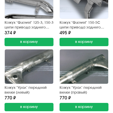
Кожух "Guowei" 125-3, 150-3
Кожух "Guowei" 150-5С
цепи привода заднего
цепи привода заднего
колеса (защитный) хром.
колеса (защитный) хром.
374 ₽
495 ₽
в корзину
в корзину
Кожух "Урал" передней
Кожух "Урал" передней
вилки (левый)
вилки (правый)
770 ₽
770 ₽
в корзину
в корзину