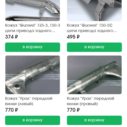
Кожух "Guowei" 125-3, 150-3
Кожух "Guowei" 150-5С
цепи привода заднего
цепи привода заднего
колеса (защитный) хром.
колеса (защитный) хром.
374 ₽
495 ₽
в корзину
в корзину
Кожух "Урал" передней
Кожух "Урал" передней
вилки (левый)
вилки (правый)
770 ₽
770 ₽
в корзину
в корзину