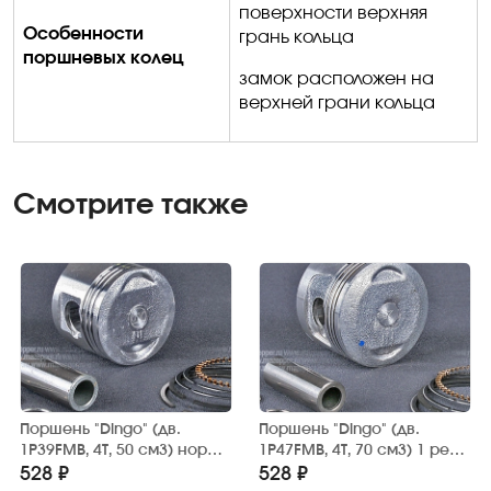
поверхности верхняя
Особенности
грань кольца
поршневых колец
замок расположен на
верхней грани кольца
Смотрите также
Поршень "Dingo" (дв.
Поршень "Dingo" (дв.
1P39FMB, 4Т, 50 см3) норм.
1P47FMB, 4Т, 70 см3) 1 рем.
D=39,00 мм., палец D=13
D=47,25 мм., палец D=13
528 ₽
528 ₽