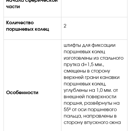
начала сферической
части
Количество
2
поршневых колец
штифты для фиксации
поршневых колец
изготовлены из стального
прутка
d
=1,5 мм.,
смещены в сторону
верхней грани канавки
поршневых колец,
углублены на
1,0 мм
.
о
т
Особенности
внешней поверхности
поршня, развёрнуты на
55º от оси поршневого
пальца, направлены в
сторону впускного окна