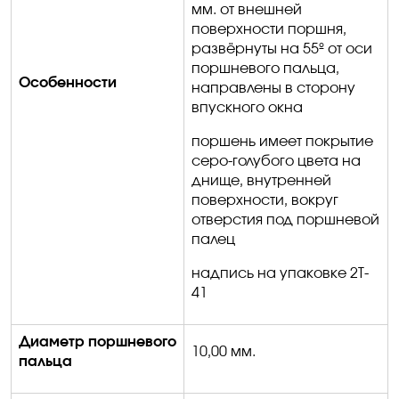
мм
.
о
т внешней
поверхности поршня,
развёрнуты на 55º от оси
поршневого пальца,
Особенности
направлены в сторону
впускного окна
поршень имеет покрытие
серо-голубого цвета на
днище, внутренней
поверхности, вокруг
отверстия под поршневой
палец
надпись на упаковке
2T-
41
Диаметр поршневого
1
0
,00
мм.
пальца