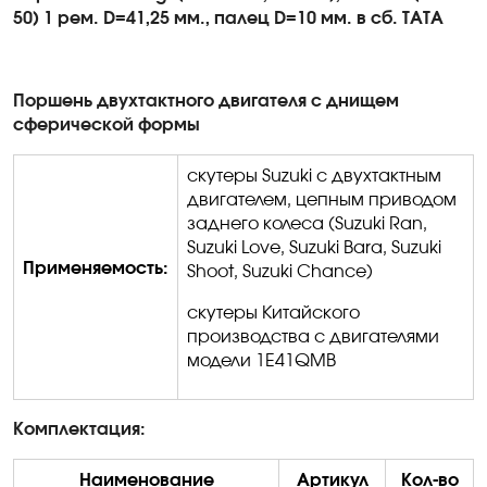
50) 1 рем. D=41,25 мм., палец D=10 мм
.
в
сб. TATA
Поршень двухтактного двигателя с днищем
сферической формы
скутеры
Suzuki
с двухтактным
двигателем, цепным приводом
заднего колеса (
Suzuki
Ran
,
Suzuki
Love
,
Suzuki
Bara
,
Suzuki
Применяемость:
Shoot
,
Suzuki
Chance
)
скутеры Китайского
производства с двигателями
модели 1
E
41
QMB
Комплектация:
Наименование
Артикул
Кол-во