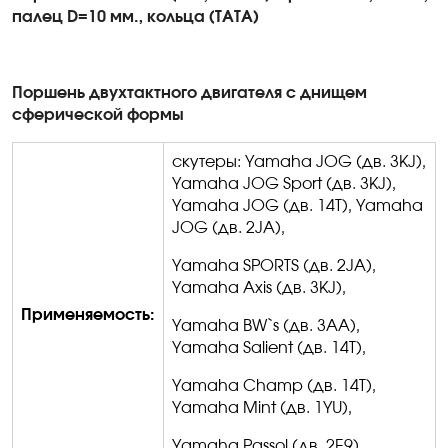
палец D=10 мм., кольца (ТАТА)
Поршень двухтактного двигателя с днищем
сферической формы
скутеры:
Yamaha
JOG
(дв. 3
KJ
),
Yamaha
JOG
Sport
(дв. 3
KJ
),
Yamaha
JOG
(дв. 14
T
),
Yamaha
JOG
(дв. 2
JA
),
Yamaha SPORTS (
дв
. 2JA),
Yamaha Axis (
дв
. 3KJ),
Применяемость:
Yamaha BW`s (
дв
. 3AA),
Yamaha Salient (
дв
. 14T),
Yamaha Champ (
дв
. 14T),
Yamaha Mint (
дв
. 1YU),
Yamaha Passol (
дв
. 2E9),