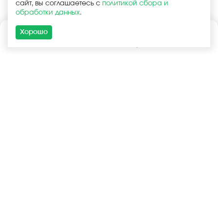
сайт, вы соглашаетесь с
политикой сбора и
обработки данных
.
Хорошо
Каталог
Поиск
Корзина
Войти
+7 (925) 740-55-99
+7 (925) 506-77-33
Услуги
Покупателям
Оптовая продажа
Запчасти в наличии